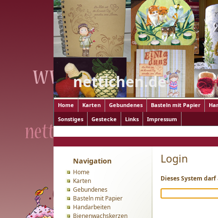
nettichen.de
Home
Karten
Gebundenes
Basteln mit Papier
Ha
Sonstiges
Gestecke
Links
Impressum
Login
Login
Navigation
Home
Dieses System darf
Karten
Gebundenes
Basteln mit Papier
Handarbeiten
Bienenwachskerzen