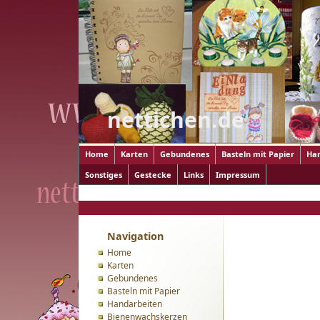
nettichen.de
Home
Karten
Gebundenes
Basteln mit Papier
Ha
Sonstiges
Gestecke
Links
Impressum
Home
>
Serviettentechnik
>
... auf Holz
> Kistenvielfalt
Navigation
Home
Karten
Gebundenes
Basteln mit Papier
Handarbeiten
Bienenwachskerzen