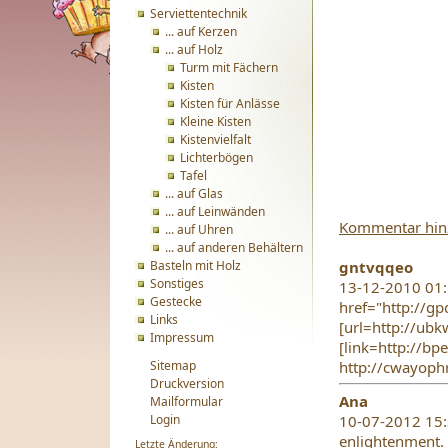
Serviettentechnik
... auf Kerzen
... auf Holz
Turm mit Fächern
Kisten
Kisten für Anlässe
Kleine Kisten
Kistenvielfalt
Lichterbögen
Tafel
... auf Glas
... auf Leinwänden
Kommentar hin
... auf Uhren
... auf anderen Behältern
Basteln mit Holz
gntvqqeo
Sonstiges
13-12-2010 01:1
Gestecke
href="http://g
Links
[url=http://ubk
Impressum
[link=http://bp
Sitemap
http://cwayop
Druckversion
Ana
Mailformular
Login
10-07-2012 15:37
enlightenment.
Letzte Änderung: