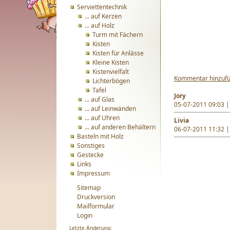
Serviettentechnik
... auf Kerzen
... auf Holz
Turm mit Fächern
Kisten
Kisten für Anlässe
Kleine Kisten
Kistenvielfalt
Kommentar hinzuf
Lichterbögen
Tafel
Jory
... auf Glas
05-07-2011 09:03 |
... auf Leinwänden
... auf Uhren
Livia
... auf anderen Behältern
06-07-2011 11:32 |
Basteln mit Holz
Sonstiges
Gestecke
Links
Impressum
Sitemap
Druckversion
Mailformular
Login
Letzte Änderung: