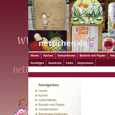
nettichen.de
Home
Karten
Gebundenes
Basteln mit Papier
Ha
Sonstiges
Gestecke
Links
Impressum
Home
>
Serviettentechnik
>
... auf Holz
> Kistenvielfalt
Navigation
Home
Karten
Gebundenes
Basteln mit Papier
Handarbeiten
Bienenwachskerzen