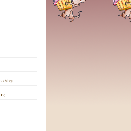
 nothing?
ing!