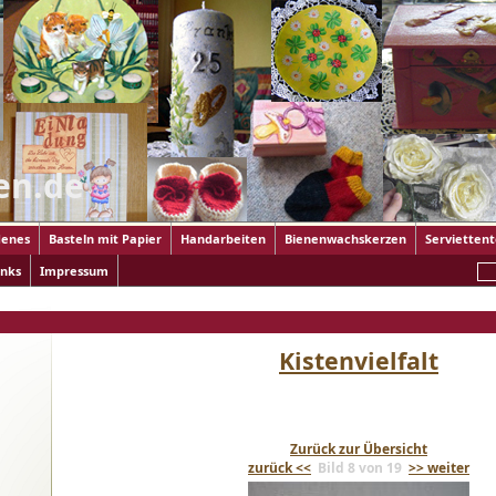
en.de
enes
Basteln mit Papier
Handarbeiten
Bienenwachskerzen
Servietten
inks
Impressum
ik
>
... auf Holz
> Kistenvielfalt
Kistenvielfalt
Zurück zur Übersicht
zurück <<
Bild 8 von 19
>> weiter