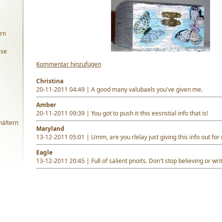
rn
sse
Kommentar hinzufügen
Christina
20-11-2011 04:49 | A good many valubaels you've given me.
Amber
20-11-2011 09:39 | You got to push it-this eesnstial info that is!
hältern
Maryland
13-12-2011 05:01 | Umm, are you rlelay just giving this info out for
Eagle
13-12-2011 20:45 | Full of salient pnoits. Don't stop believing or writ