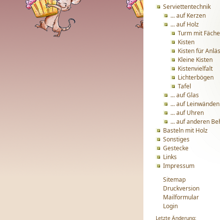
Serviettentechnik
... auf Kerzen
... auf Holz
Turm mit Fäche
Kisten
Kisten für Anlä
Kleine Kisten
Kistenvielfalt
Lichterbögen
Tafel
... auf Glas
... auf Leinwänden
... auf Uhren
... auf anderen Be
Basteln mit Holz
Sonstiges
Gestecke
Links
Impressum
Sitemap
Druckversion
Mailformular
Login
Letzte Änderung: