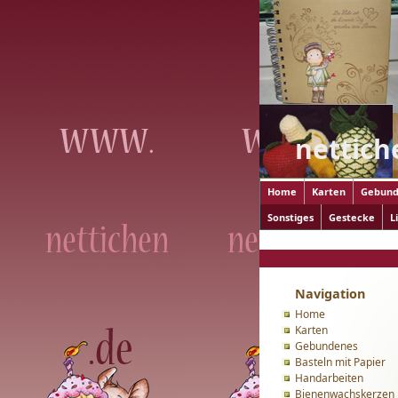
nettich
Home
Karten
Gebund
Sonstiges
Gestecke
L
Home
>
Serviettentechn
Navigation
Home
Karten
Gebundenes
Basteln mit Papier
Handarbeiten
Bienenwachskerzen